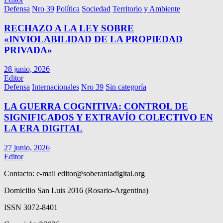
Defensa
Nro 39
Política
Sociedad
Territorio y Ambiente
RECHAZO A LA LEY SOBRE
«INVIOLABILIDAD DE LA PROPIEDAD
PRIVADA»
28 junio, 2026
Editor
Defensa
Internacionales
Nro 39
Sin categoría
LA GUERRA COGNITIVA: CONTROL DE
SIGNIFICADOS Y EXTRAVÍO COLECTIVO EN
LA ERA DIGITAL
27 junio, 2026
Editor
Contacto: e-mail
editor@soberaniadigital.org
Domicilio San Luis 2016 (Rosario-Argentina)
ISSN 3072-8401