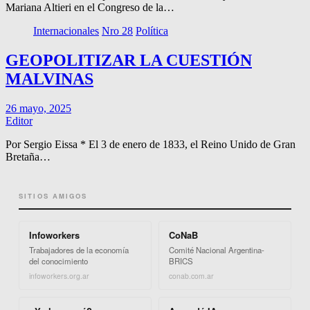
Mariana Altieri en el Congreso de la…
Internacionales
Nro 28
Política
GEOPOLITIZAR LA CUESTIÓN
MALVINAS
26 mayo, 2025
Editor
Por Sergio Eissa * El 3 de enero de 1833, el Reino Unido de Gran
Bretaña…
SITIOS AMIGOS
Infoworkers
CoNaB
Trabajadores de la economía
Comité Nacional Argentina-
del conocimiento
BRICS
infoworkers.org.ar
conab.com.ar