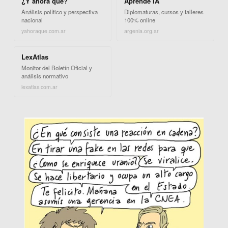
¿Y ahora qué?
Aprendé IA
Análisis político y perspectiva
Diplomaturas, cursos y talleres
nacional
100% online
yahoraque.com.ar
argenia.org.ar
LexAtlas
Monitor del Boletín Oficial y
análisis normativo
lexatlas.com.ar