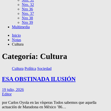
Nro. 31
Nro. 32
Nro 36
Nro. 37
Nro 38
Nro 39
Multimedia
Inicio
Notas
Cultura
Categoría:
Cultura
Cultura
Política
Sociedad
ESA OBSTINADA ILUSIÓN
19 julio, 2026
Editor
por Carlos Oyola en las vísperas Todos sabemos que aquella
actuación de Maradona en México ’86…