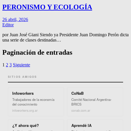
PERONISMO Y ECOLOGÍA
26 abril, 2026
Editor
por Juan José Giani Siendo ya Presidente Juan Domingo Perón dicta
una serie de clases destinadas…
Paginación de entradas
1
2
3
Siguiente
SITIOS AMIGOS
Infoworkers
CoNaB
Trabajadores de la economía
Comité Nacional Argentina-
del conocimiento
BRICS
infoworkers.org.ar
conab.com.ar
¿Y ahora qué?
Aprendé IA