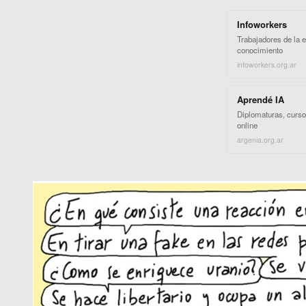
Infoworkers
Trabajadores de la 
conocimiento
infoworkers.org.ar
Aprendé IA
Diplomaturas, curso
online
argenia.org.ar