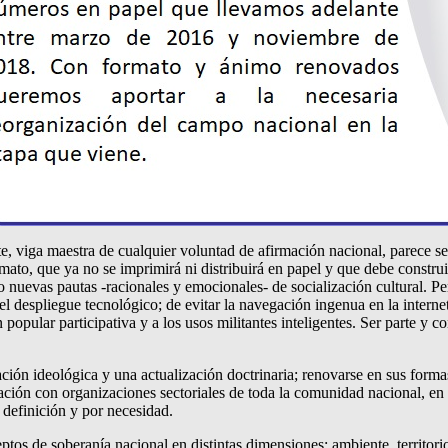
e, viga maestra de cualquier voluntad de afirmación nacional, parece s
rmato, que ya no se imprimirá ni distribuirá en papel y que debe constr
nuevas pautas -racionales y emocionales- de socialización cultural. Pe
 el despliegue tecnológico; de evitar la navegación ingenua en la inter
popular participativa y a los usos militantes inteligentes. Ser parte y co
ión ideológica y una actualización doctrinaria; renovarse en sus forma
lación con organizaciones sectoriales de toda la comunidad nacional, en t
 definición y por necesidad.
os de soberanía nacional en distintas dimensiones: ambiente, territorio,