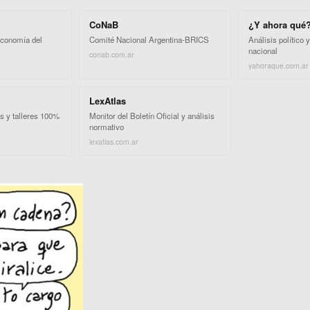
CoNaB
¿Y ahora qué
economía del
Comité Nacional Argentina-BRICS
Análisis político 
nacional
conab.com.ar
yahoraque.com.ar
LexAtlas
s y talleres 100%
Monitor del Boletín Oficial y análisis
normativo
lexatlas.com.ar