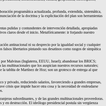
oración programática actualizada, profunda, extendida, sistemática,
 enunciación de la doctrina y la explicitación del plan son herramientas
ntas pulidas y contundentes de intervención detallada, apropiadas
vos claros desde el inicio. Metafóricamente: ir forjando nuestro
ción antinacional ni su desprecio por la igualdad social y cualquier
s falsos libertarios pintando sus desatinos como rasgos de simpática
U por Malvinas (Inglaterra, EEUU, Israel); abandonar los BRICS;
las multinacionales que los auspician nuestros recursos naturales;
 la tablita de Martínez de Hoz; son un grotesco de entrega al que
o y privado, reduciendo salarios, favoreciendo a grandes empresas,
ave crisis que impide hacer otra cosa y la necesidad de endeudarse
s.
tranjeras subordinantes, y de las grandes multinacionales proveedoras.
dos y en destrucción. El ideólogo presidencial postula sin vergüenza