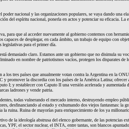
 poder nacional y las organizaciones populares, se vaya dando una elab
ación del espíritu nacional, ponerla en actos y potenciar su eficacia. La
tiva, para que al acceder nuevamente al gobierno contemos con herramie
s capaces de desplegar, en cada ámbito, un trabajo de equipo con objeti
egislativas para el primer día.
 está demasiado claro. Estamos ante un gobierno que no disimula su voca
lminado en nombre de patriotismos vacíos, protegen los disparates de lo
n a los tres países que anualmente votan contra la Argentina en la ON
 y promover la discordia con los países de la América Latina; ofrecer a 
uto I; y restablecer con Caputo II una versión acelerada y aumentada de
arcas ladrones y vende patria.
ntes, todas vulnerando el mercado interno, destruyendo empleo públic
dores, desfinanciando al estado y exhumando dos viejos fantasmas: la gr
 la ruina. Ruina de mayorías para enriquecimiento de los ya millonario
ivo de la ideología abstrusa del elenco gobernante, de las potencias ex
égicas, YPF, el sector nuclear, el INTA, entre tantas, son blancos apunta