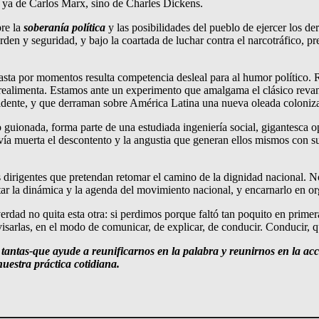
no ya de Carlos Marx, sino de Charles Dickens.
bre la
soberanía política
y las posibilidades del pueblo de ejercer los der
den y seguridad, y bajo la coartada de luchar contra el narcotráfico, pre
asta por momentos resulta competencia desleal para al humor político. 
realimenta. Estamos ante un experimento que amalgama el clásico revanchi
idente, y que derraman sobre América Latina una nueva oleada coloniza
 guionada, forma parte de una estudiada ingeniería social, gigantesca 
vía muerta el descontento y la angustia que generan ellos mismos con su
s dirigentes que pretendan retomar el camino de la dignidad nacional. N
ar la dinámica y la agenda del movimiento nacional, y encarnarlo en org
erdad no quita esta otra: si perdimos porque faltó tan poquito en primer
visarlas, en el modo de comunicar, de explicar, de conducir. Conducir, 
tantas-que ayude a reunificarnos en la palabra y reunirnos en la ac
uestra práctica cotidiana.