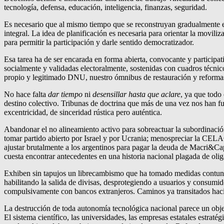
tecnología, defensa, educación, inteligencia, finanzas, seguridad.
Es necesario que al mismo tiempo que se reconstruyan gradualmente el
integral. La idea de planificación es necesaria para orientar la moviliz
para permitir la participación y darle sentido democratizador.
Esa tarea ha de ser encarada en forma abierta, convocante y participa
socialmente y validadas electoralmente, sostenidas con cuadros técnico
propio y legitimado DNU, nuestro ómnibus de restauración y reformas l
No hace falta
dar tiempo
ni
desensillar hasta que aclare
, ya que todo
destino colectivo. Tribunas de doctrina que más de una vez nos han fu
excentricidad, de sinceridad rústica pero auténtica.
Abandonar el no alineamiento activo para sobreactuar la subordinació
tomar partido abierto por Israel y por Ucrania; menospreciar la CELAC
ajustar brutalmente a los argentinos para pagar la deuda de Macri&Cap
cuesta encontrar antecedentes en una historia nacional plagada de olig
Exhiben sin tapujos un librecambismo que ha tomado medidas contunde
habilitando la salida de divisas, desprotegiendo a usuarios y consumi
compulsivamente con bancos extranjeros. Caminos ya transitados hacia
La destrucción de toda autonomía tecnológica nacional parece un objet
El sistema científico, las universidades, las empresas estatales estrat