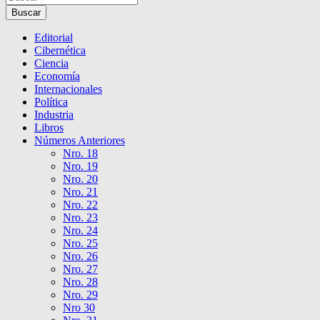
Buscar
Editorial
Cibernética
Ciencia
Economía
Internacionales
Política
Industria
Libros
Números Anteriores
Nro. 18
Nro. 19
Nro. 20
Nro. 21
Nro. 22
Nro. 23
Nro. 24
Nro. 25
Nro. 26
Nro. 27
Nro. 28
Nro. 29
Nro 30