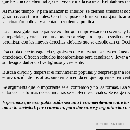
que los chicos deben trabajar en vez de ir a la escuela. Refutadores 
Al mismo tiempo -y para afianzar lo anterior- se ciernen amenazas so
garantías constitucionales. Con falsa pose de firmeza para garantizar or
la actuación policial y alientan la violencia política.
La alianza gobernante parece exhibir gran improvisación escénica y h
e imperiales, y cuenta con una poderosa retaguardia que la sostiene y 
peronista) con las nuevas derechas globales que se despliegan en Occ
Esa cuota de extravagancia y grotesco que muestran, sea espontánea o
emociones. Ofrecen señuelos inconformistas para canalizar y llevar a 
su desigualdad social vertiginosa y creciente.
Buscan dividir y dispersar el movimiento popular, y desprestigiar a lo
equivocación de los otros, sino en la medida en que logremos reinvent
Se argumenta que lo importante es el contenido y no las formas. Esa v
entonces las formas de secundarias se vuelven esenciales. Se exige re
Esperamos que esta publicación sea una herramienta-una entre las 
hacia la sociedad, para convocar, para dar cauce y organización a n
SITIOS AMIGOS