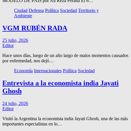
MODELO DE PAÍS por Ali Reza Peralta El 6…
Ciudad
Defensa
Política
Sociedad
Territorio y
Ambiente
VGM RUBÉN RADA
25 julio, 2026
Editor
Hace unos días, luego de un año largo de malos momentos causados
por enfermedad, nos dejó…
Economía
Internacionales
Política
Sociedad
Entrevista a la economista india Jayati
Ghosh
24 julio, 2026
Editor
Visitó la Argentina la economista india Jayati Ghosh, una de las más
importantes especialistas en lo…