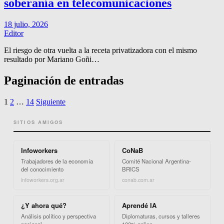
soberanía en telecomunicaciones
18 julio, 2026
Editor
El riesgo de otra vuelta a la receta privatizadora con el mismo
resultado por Mariano Goñi…
Paginación de entradas
1
2
…
14
Siguiente
SITIOS AMIGOS
Infoworkers
CoNaB
Trabajadores de la economía
Comité Nacional Argentina-
del conocimiento
BRICS
infoworkers.org.ar
conab.com.ar
¿Y ahora qué?
Aprendé IA
Análisis político y perspectiva
Diplomaturas, cursos y talleres