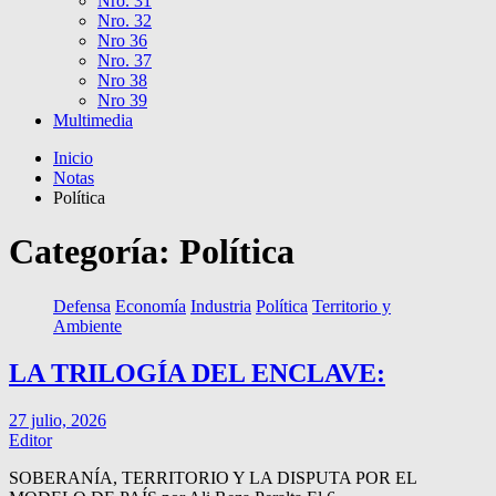
Nro. 31
Nro. 32
Nro 36
Nro. 37
Nro 38
Nro 39
Multimedia
Inicio
Notas
Política
Categoría:
Política
Defensa
Economía
Industria
Política
Territorio y
Ambiente
LA TRILOGÍA DEL ENCLAVE:
27 julio, 2026
Editor
SOBERANÍA, TERRITORIO Y LA DISPUTA POR EL