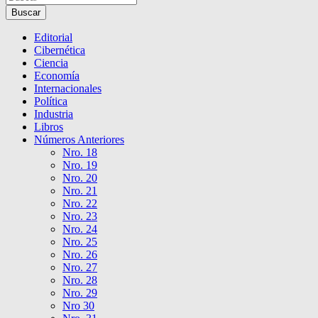
Buscar
Editorial
Cibernética
Ciencia
Economía
Internacionales
Política
Industria
Libros
Números Anteriores
Nro. 18
Nro. 19
Nro. 20
Nro. 21
Nro. 22
Nro. 23
Nro. 24
Nro. 25
Nro. 26
Nro. 27
Nro. 28
Nro. 29
Nro 30