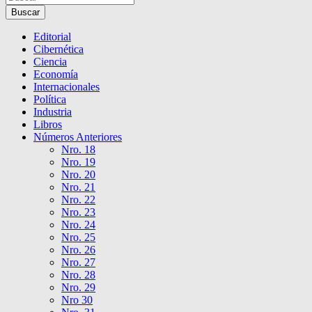
Buscar
Editorial
Cibernética
Ciencia
Economía
Internacionales
Política
Industria
Libros
Números Anteriores
Nro. 18
Nro. 19
Nro. 20
Nro. 21
Nro. 22
Nro. 23
Nro. 24
Nro. 25
Nro. 26
Nro. 27
Nro. 28
Nro. 29
Nro 30