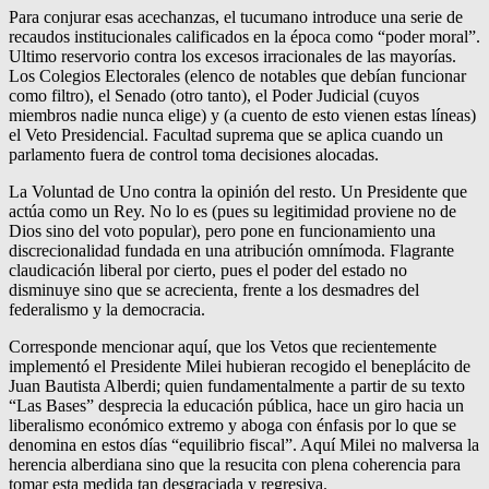
Para conjurar esas acechanzas, el tucumano introduce una serie de
recaudos institucionales calificados en la época como “poder moral”.
Ultimo reservorio contra los excesos irracionales de las mayorías.
Los Colegios Electorales (elenco de notables que debían funcionar
como filtro), el Senado (otro tanto), el Poder Judicial (cuyos
miembros nadie nunca elige) y (a cuento de esto vienen estas líneas)
el Veto Presidencial. Facultad suprema que se aplica cuando un
parlamento fuera de control toma decisiones alocadas.
La Voluntad de Uno contra la opinión del resto. Un Presidente que
actúa como un Rey. No lo es (pues su legitimidad proviene no de
Dios sino del voto popular), pero pone en funcionamiento una
discrecionalidad fundada en una atribución omnímoda. Flagrante
claudicación liberal por cierto, pues el poder del estado no
disminuye sino que se acrecienta, frente a los desmadres del
federalismo y la democracia.
Corresponde mencionar aquí, que los Vetos que recientemente
implementó el Presidente Milei hubieran recogido el beneplácito de
Juan Bautista Alberdi; quien fundamentalmente a partir de su texto
“Las Bases” desprecia la educación pública, hace un giro hacia un
liberalismo económico extremo y aboga con énfasis por lo que se
denomina en estos días “equilibrio fiscal”. Aquí Milei no malversa la
herencia alberdiana sino que la resucita con plena coherencia para
tomar esta medida tan desgraciada y regresiva.