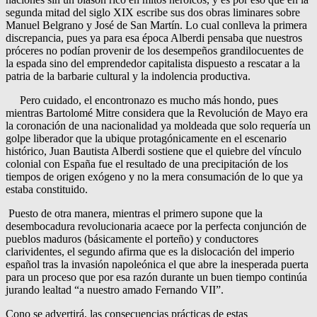
segunda mitad del siglo XIX escribe sus dos obras liminares sobre
Manuel Belgrano y José de San Martín. Lo cual conlleva la primera
discrepancia, pues ya para esa época Alberdi pensaba que nuestros
próceres no podían provenir de los desempeños grandilocuentes de
la espada sino del emprendedor capitalista dispuesto a rescatar a la
patria de la barbarie cultural y la indolencia productiva.
Pero cuidado, el encontronazo es mucho más hondo, pues
mientras Bartolomé Mitre considera que la Revolución de Mayo era
la coronación de una nacionalidad ya moldeada que solo requería un
golpe liberador que la ubique protagónicamente en el escenario
histórico, Juan Bautista Alberdi sostiene que el quiebre del vínculo
colonial con España fue el resultado de una precipitación de los
tiempos de origen exógeno y no la mera consumación de lo que ya
estaba constituido.
Puesto de otra manera, mientras el primero supone que la
desembocadura revolucionaria acaece por la perfecta conjunción de
pueblos maduros (básicamente el porteño) y conductores
clarividentes, el segundo afirma que es la dislocación del imperio
español tras la invasión napoleónica el que abre la inesperada puerta
para un proceso que por esa razón durante un buen tiempo continúa
jurando lealtad “a nuestro amado Fernando VII”.
Cono se advertirá, las consecuencias prácticas de estas