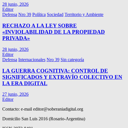
28 junio, 2026
Editor
Defensa
Nro 39
Política
Sociedad
Territorio y Ambiente
RECHAZO A LA LEY SOBRE
«INVIOLABILIDAD DE LA PROPIEDAD
PRIVADA»
28 junio, 2026
Editor
Defensa
Internacionales
Nro 39
Sin categoría
LA GUERRA COGNITIVA: CONTROL DE
SIGNIFICADOS Y EXTRAVÍO COLECTIVO EN
LA ERA DIGITAL
27 junio, 2026
Editor
Contacto: e-mail
editor@soberaniadigital.org
Domicilio San Luis 2016 (Rosario-Argentina)