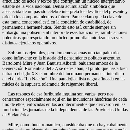
articulado de actos y textos que configuran un núcleo interpretativo
estable de la vida nacional. Densa acumulación simbólica que
abastecida de un pasado célebre interpreta los desafíos del presente y
orienta los comportamientos a futuro. Parece claro que la clave de
esta trama conceptual está en la condición de estabilidad, de
permanencia hermenéutica. Siendo esto así, cunde siempre sin
embargo una polisemia al interior de esas tradiciones, ramificaciones
polémicas que respetando un núcleo primordial autorizan a su vez
distintos ejercicios operativos.
Sobran los ejemplos, pero tomemos apenas uno tan palmario
como influyente en la historia del pensamiento político argentino.
Bartolomé Mitre y Juan Bautista Alberdi, baluartes ambos de la
Generación Romántica del 37, se detestaban; al punto que hasta bien
entrado el siglo XX el nombre del tucumano permanecía interdicto
en el diario “La Nación”. Una paradójica lista negra afincada en las
mieles de la supuesta tolerancia de raigambre liberal.
Las razones de esa furibunda inquina son varias, pero nos
centraremos especialmente aquí en las incursiones históricas de cada
uno de ellos, enfocadas en los acontecimientos que derivaron en las
fundacionales jornadas de la independencia de las Provincias Unidas
en Sudamérica.
Mitre, como buen romántico, consideraba que no hay cabalmente
naciones sin un blasón rico en mitos heroicos, y es por eso que en la