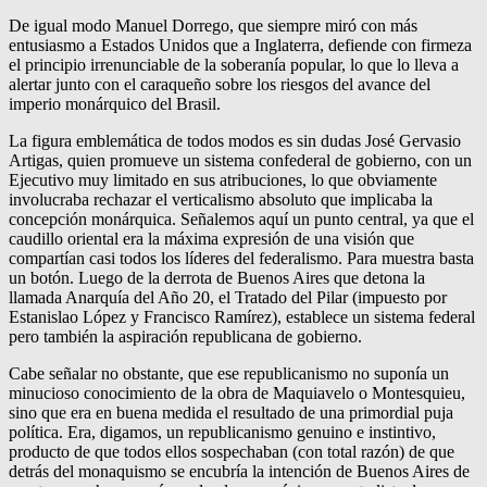
De igual modo Manuel Dorrego, que siempre miró con más
entusiasmo a Estados Unidos que a Inglaterra, defiende con firmeza
el principio irrenunciable de la soberanía popular, lo que lo lleva a
alertar junto con el caraqueño sobre los riesgos del avance del
imperio monárquico del Brasil.
La figura emblemática de todos modos es sin dudas José Gervasio
Artigas, quien promueve un sistema confederal de gobierno, con un
Ejecutivo muy limitado en sus atribuciones, lo que obviamente
involucraba rechazar el verticalismo absoluto que implicaba la
concepción monárquica. Señalemos aquí un punto central, ya que el
caudillo oriental era la máxima expresión de una visión que
compartían casi todos los líderes del federalismo. Para muestra basta
un botón. Luego de la derrota de Buenos Aires que detona la
llamada Anarquía del Año 20, el Tratado del Pilar (impuesto por
Estanislao López y Francisco Ramírez), establece un sistema federal
pero también la aspiración republicana de gobierno.
Cabe señalar no obstante, que ese republicanismo no suponía un
minucioso conocimiento de la obra de Maquiavelo o Montesquieu,
sino que era en buena medida el resultado de una primordial puja
política. Era, digamos, un republicanismo genuino e instintivo,
producto de que todos ellos sospechaban (con total razón) de que
detrás del monaquismo se encubría la intención de Buenos Aires de