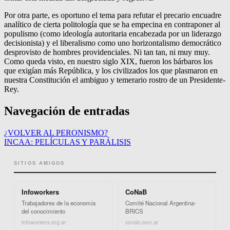
Por otra parte, es oportuno el tema para refutar el precario encuadre
analítico de cierta politología que se ha empecina en contraponer al
populismo (como ideología autoritaria encabezada por un liderazgo
decisionista) y el liberalismo como uno horizontalismo democrático
desprovisto de hombres providenciales. Ni tan tan, ni muy muy.
Como queda visto, en nuestro siglo XIX, fueron los bárbaros los
que exigían más República, y los civilizados los que plasmaron en
nuestra Constitución el ambiguo y temerario rostro de un Presidente-
Rey.
Navegación de entradas
¿VOLVER AL PERONISMO?
INCAA: PELÍCULAS Y PARÁLISIS
SITIOS AMIGOS
Infoworkers
CoNaB
Trabajadores de la economía
Comité Nacional Argentina-
del conocimiento
BRICS
infoworkers.org.ar
conab.com.ar