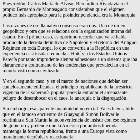
Pueyrredón, Carlos María de Alvear, Bernardino Rivadavia o el
propio Bernardo de Monteagudo consideraban que el régimen
político más apropiado para la posindenpendencia era la Monarquía.
Las razones de ese llamativo consenso eran dos. Una de orden
geopolítico y otra que se relaciona con la organización interna del
estado. En el primer caso, es oportuno recordar que ya se había
producido la derrota definitiva de Napoleón y el retorno del Antiguo
Régimen en toda Europa, lo que convertía a la República en una
experiencia casi insular reducida a Haití y a los Estados Unidos.
Parecía por tanto imprudente alentar adhesiones a un sistema que iba
claramente a contramano de las tendencias que prevalecían en el
mundo visto como civilizado.
Y en el segundo caso, y en el marco de naciones que debían ser
cautelosamente edificadas, el principio republicano de la irrestricta
vigencia de la soberanía popular parecía entrañar el amenazante
peligro de desembocar en el caos, la anarquía o la disgregación.
Sin embargo, esa aparente unanimidad no era tal. Ya es bien sabido
que en el famoso encuentro de Guayaquil Simón Bolívar le
recrimina a San Martín la inconveniencia de insistir con ese régimen
de gobierno y pretende que la América por ambos liberada
mantenga la forma republicana, frente a una Europa vista como
moralmente decrépita y reaccionaria.