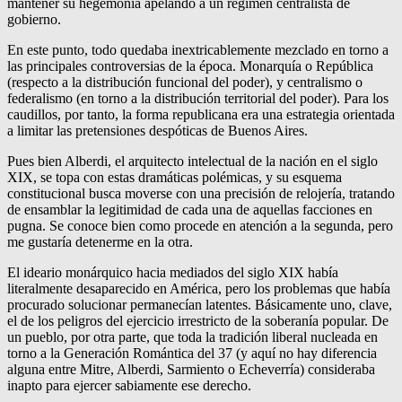
mantener su hegemonía apelando a un régimen centralista de
gobierno.
En este punto, todo quedaba inextricablemente mezclado en torno a
las principales controversias de la época. Monarquía o República
(respecto a la distribución funcional del poder), y centralismo o
federalismo (en torno a la distribución territorial del poder). Para los
caudillos, por tanto, la forma republicana era una estrategia orientada
a limitar las pretensiones despóticas de Buenos Aires.
Pues bien Alberdi, el arquitecto intelectual de la nación en el siglo
XIX, se topa con estas dramáticas polémicas, y su esquema
constitucional busca moverse con una precisión de relojería, tratando
de ensamblar la legitimidad de cada una de aquellas facciones en
pugna. Se conoce bien como procede en atención a la segunda, pero
me gustaría detenerme en la otra.
El ideario monárquico hacia mediados del siglo XIX había
literalmente desaparecido en América, pero los problemas que había
procurado solucionar permanecían latentes. Básicamente uno, clave,
el de los peligros del ejercicio irrestricto de la soberanía popular. De
un pueblo, por otra parte, que toda la tradición liberal nucleada en
torno a la Generación Romántica del 37 (y aquí no hay diferencia
alguna entre Mitre, Alberdi, Sarmiento o Echeverría) consideraba
inapto para ejercer sabiamente ese derecho.