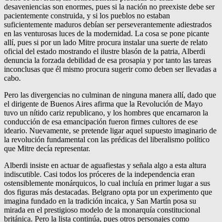
desaveniencias son enormes, pues si la nación no preexiste debe ser
pacientemente construida, y si los pueblos no estaban
suficientemente maduros debían ser perseverantemente adiestrados
en las venturosas luces de la modernidad. La cosa se pone picante
allí, pues si por un lado Mitre procura instalar una suerte de relato
oficial del estado mostrando el ilustre blasón de la patria, Alberdi
denuncia la forzada debilidad de esa prosapia y por tanto las tareas
inconclusas que él mismo procura sugerir como deben ser llevadas a
cabo.
Pero las divergencias no culminan de ninguna manera allí, dado que
el dirigente de Buenos Aires afirma que la Revolución de Mayo
tuvo un nítido cariz republicano, y los hombres que encarnaron la
conducción de esa emancipación fueron firmes cultores de ese
ideario. Nuevamente, se pretende ligar aquel supuesto imaginario de
la revolución fundamental con las prédicas del liberalismo político
que Mitre decía representar.
Alberdi insiste en actuar de aguafiestas y señala algo a esta altura
indiscutible. Casi todos los próceres de la independencia eran
ostensiblemente monárquicos, lo cual incluía en primer lugar a sus
dos figuras más destacadas. Belgrano opta por un experimento que
imagina fundado en la tradición incaica, y San Martín posa su
mirada en el prestigioso modelo de la monarquía constitucional
británica. Pero la lista continúa, pues otros personajes como