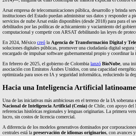
Arsat empresa de telecomunicaciones pública, desarrollo y brinda servi
instituciones del Estado puedan administrar sus datos y responder a p
servicios de nube Arsat están disponibles (desde 2018) para para el 
debilitados por las políticas de achicamiento y vaciamiento del gobi
computacional y competir con ARSAT debilitando las leyes de protecc
En 2024, México
creó
la
Agencia de Transformación Digital y Te
soluciones digitales públicas, promover una ciudadanía digital segura y 
encargado de impulsar software gubernamental propio y coordinar la in
En febrero de 2025, el gobierno de Colombia
lanzó
BioNube
, una in
asociación con Emiratos Árabes Unidos, con una capacidad energética 
optimizada para usos en IA y seguridad informática, reduciendo la dep
Hacia una Inteligencia Artificial latinoam
Una de las iniciativas más ambiciosas en el terreno de la IA soberana
Nacional de Inteligencia Artificial (Cenia)
de Chile, con apoyo del M
referencias históricas regionales y lenguas originarias. La primera ve
lucro, sin costos de licencia comercial.
A diferencia de los modelos generativos dominados por corporaciones 
centrales está la
preservación de idiomas originarios
, con avances y