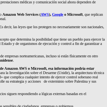
s, prestaciones médicas y comunicación social ahora dependen de
mo
Amazon Web Services (
AWS
),
Google
o Microsoft
, que replican
onal.
 Es decir, las leyes que los protegen no necesariamente son nacionales,
epto que determina la posibilidad que tiene un pueblo para ejercer la
 Estado y de organismos de ejecución y control a fin de garantizar a
 de empresas norteamericanas, incluso si están físicamente en otro
unidense
.
) de Amazon AWS o Microsoft, esa información podría estar
ara la Investigación sobre el Desarme (Unidir), la arquitectura técnica
» que complica cualquier intento de ejercer control soberano real
olle su estrategia y acciones de exterminio sobre Palestina y sus
icios siguen respondiendo a lógicas externas basadas en el
atos sensibles de ciudadanos, empresas o gobiernos