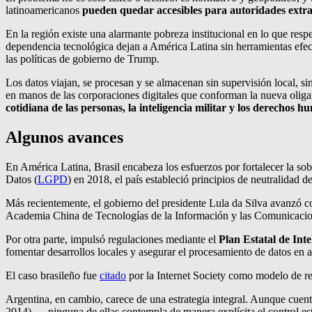
latinoamericanos
pueden quedar accesibles para autoridades extr
En la región existe una alarmante pobreza institucional en lo que respe
dependencia tecnológica dejan a América Latina sin herramientas efect
las políticas de gobierno de Trump.
Los datos viajan, se procesan y se almacenan sin supervisión local, si
en manos de las corporaciones digitales que conforman la nueva oligar
cotidiana de las personas, la inteligencia militar y los derechos h
Algunos avances
En América Latina, Brasil encabeza los esfuerzos por fortalecer la sobe
Datos (
LGPD
) en 2018, el país estableció principios de neutralidad de
Más recientemente, el gobierno del presidente Lula da Silva avanzó c
Academia China de Tecnologías de la Información y las Comunicacione
Por otra parte, impulsó regulaciones mediante el
Plan Estatal de Intel
fomentar desarrollos locales y asegurar el procesamiento de datos en a
El caso brasileño fue
citado
por la Internet Society como modelo de resi
Argentina, en cambio, carece de una estrategia integral. Aunque cue
2014)—, ninguna de ellas contempla de manera explícita el control estat