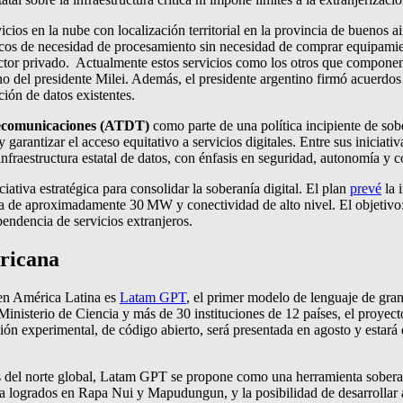
cios en la nube con localización territorial en la provincia de buenos 
icos de necesidad de procesamiento sin necesidad de comprar equipamient
sector privado. Actualmente estos servicios como los otros que componen
erno del presidente Milei. Además, el presidente argentino firmó acuer
ión de datos existentes.
lecomunicaciones (ATDT)
como parte de una política incipiente de sobe
garantizar el acceso equitativo a servicios digitales. Entre sus iniciati
fraestructura estatal de datos, con énfasis en seguridad, autonomía y c
iciativa estratégica para consolidar la soberanía digital. El plan
prevé
la 
de aproximadamente 30 MW y conectividad de alto nivel. El objetivo: cen
endencia de servicios extranjeros.
ericana
 en América Latina es
Latam GPT
, el primer modelo de lenguaje de gra
inisterio de Ciencia y más de 30 instituciones de 12 países, el proyect
rsión experimental, de código abierto, será presentada en agosto y estará
del norte global, Latam GPT se propone como una herramienta soberana,
a logrados en Rapa Nui y Mapudungun, y la posibilidad de desarrollar as