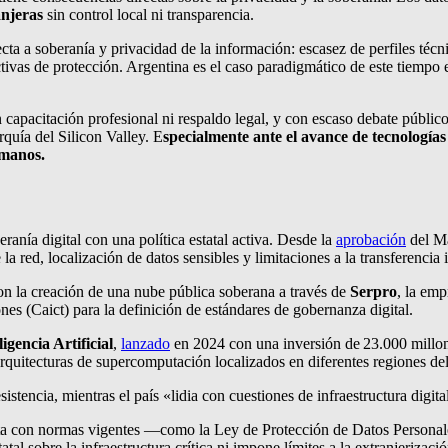
anjeras
sin control local ni transparencia.
cta a soberanía y privacidad de la información: escasez de perfiles técn
ivas de protección. Argentina es el caso paradigmático de este tiempo 
n capacitación profesional ni respaldo legal, y con escaso debate públic
quía del Silicon Valley. E
specialmente ante el avance de tecnologí
umanos.
ranía digital con una política estatal activa. Desde la
aprobación
del Ma
 la red, localización de datos sensibles y limitaciones a la transferencia
on la creación de una nube pública soberana a través de
Serpro
, la emp
s (Caict) para la definición de estándares de gobernanza digital.
igencia Artificial
,
lanzado
en 2024 con una inversión de 23.000 millone
rquitecturas de supercomputación localizados en diferentes regiones del
stencia, mientras el país «lidia con cuestiones de infraestructura digit
nta con normas vigentes —como la Ley de Protección de Datos Personal
al sobre la infraestructura crítica ni impone límites a la extranjerizaci