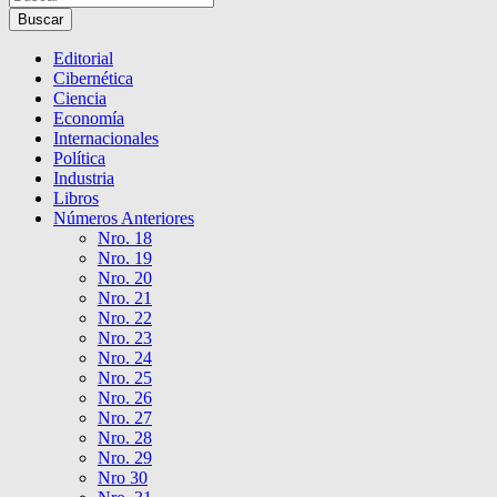
Buscar
Editorial
Cibernética
Ciencia
Economía
Internacionales
Política
Industria
Libros
Números Anteriores
Nro. 18
Nro. 19
Nro. 20
Nro. 21
Nro. 22
Nro. 23
Nro. 24
Nro. 25
Nro. 26
Nro. 27
Nro. 28
Nro. 29
Nro 30