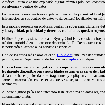
América Latina vive una explosión digital: trámites públicos, comerc
plataformas y centros de datos.
La mayoría de esos territorios digitales
no están bajo control local (
información en sus centros de datos (data centers) localizados en múlti
Este modelo presenta un problema central:
la soberanía digital se d
y
la seguridad, privacidad y derechos ciudadanos quedan sujetos a
El filósofo y ensayista sur coreano Byung-Chul Han, considera hoy “s
máxima autoridad en un territorio determinado. En Democracia esta aut
la población el acceso a los servicios esenciales.
Uno de los casos más claros es el del
Cloud Act
, una ley estadouniden
país. Según el Departamento de Justicia, esto
aplica
a cualquier info
De esta forma,
aunque un gobierno o empresa latinoamericana aloj
legalmente disponible para autoridades extranjeras sin orden judic
de la nube hace que los datos se fragmenten y repliquen automáticamen
sobre la información. Este es el caso de AZURE, la nube de Microsoft q
habitantes.
Aunque algunos países han intentado instalar centros de datos regional
colonialismo digital.
El problema no es solo físico o técnico: es normativo y geopolítico, y