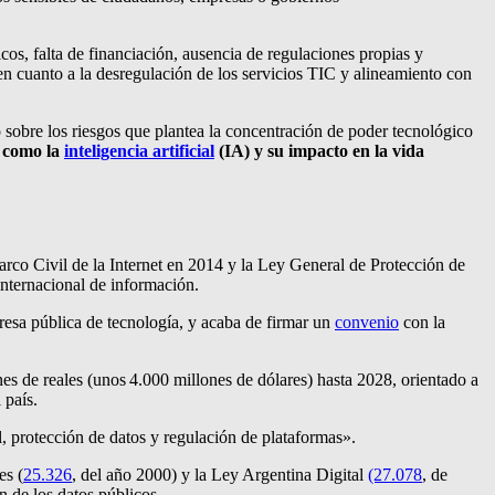
icos, falta de financiación, ausencia de regulaciones propias y
en cuanto a la desregulación de los servicios TIC y alineamiento con
o sobre los riesgos que plantea la concentración de poder tecnológico
as como
la
inteligencia artificial
(IA) y su impacto en la vida
rco Civil de la Internet en 2014 y la Ley General de Protección de
 internacional de información.
resa pública de tecnología, y acaba de firmar un
convenio
con la
s de reales (unos 4.000 millones de dólares) hasta 2028, orientado a
 país.
al, protección de datos y regulación de plataformas».
es (
25.326
, del año 2000) y la Ley Argentina Digital
(27.078
, de
ón de los datos públicos.