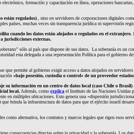
io electrónico, formación y capacitación en línea, operaciones bancaria
no están regulados)
, sino en servidores de corporaciones digitales co
ples países, muchas veces sin transparencia jurídica ni supervisión regi
ebilita cuando los datos están alojados o regulados en el extranjero
.
 jurisdicciones externas.
oberano” sólo al país que dispone de sus datos. La soberanía es un conc
oridad esta delegada a una representación Política para el gobierno del
se que permite al gobierno exigir acceso a datos alojados en servidores
rmación
«bajo posesión, custodia o control» de un proveedor estado
e su información en un centro de datos local (caso Chile o Brasil
ial local.
Además, como
explica
el Instituto de las Naciones Unidas p
te en múltiples ubicaciones. Esto genera una «dispersión jurisdiccional
ue brinda la infraestructura de datos para que el ejército israelí desarr
es como alternativa, los contratos y marcos legales que rigen esos serv
 tiene consecuencias directas sobre la privacidad y la soberanía. Los d