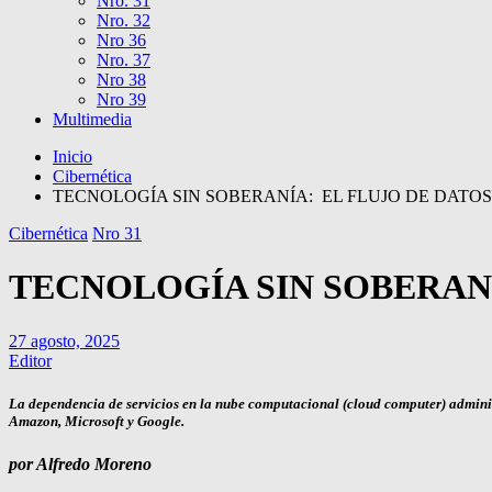
Nro. 31
Nro. 32
Nro 36
Nro. 37
Nro 38
Nro 39
Multimedia
Inicio
Cibernética
TECNOLOGÍA SIN SOBERANÍA: EL FLUJO DE DATOS
Cibernética
Nro 31
TECNOLOGÍA SIN SOBERANÍ
27 agosto, 2025
Editor
La dependencia de servicios en la nube computacional (cloud computer) adminis
Amazon, Microsoft y Google.
por Alfredo Moreno