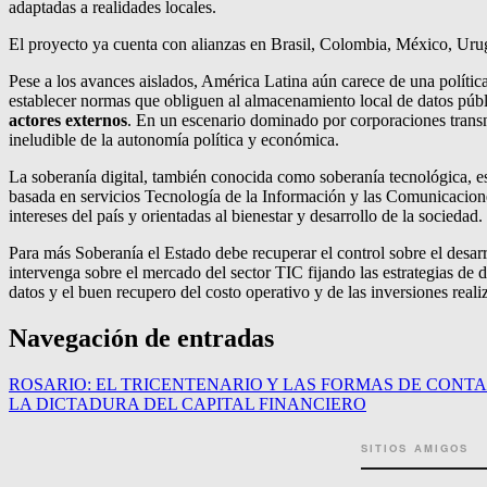
adaptadas a realidades locales.
El proyecto ya cuenta con alianzas en Brasil, Colombia, México, Urugu
Pese a los avances aislados, América Latina aún carece de una política
establecer normas que obliguen al almacenamiento local de datos públi
actores externos
. En un escenario dominado por corporaciones transn
ineludible de la autonomía política y económica.
La soberanía digital, también conocida como soberanía tecnológica, es 
basada en servicios Tecnología de la Información y las Comunicaciones 
intereses del país y orientadas al bienestar y desarrollo de la sociedad.
Para más Soberanía el Estado debe recuperar el control sobre el desarr
intervenga sobre el mercado del sector TIC fijando las estrategias de de
datos y el buen recupero del costo operativo y de las inversiones reali
Navegación de entradas
ROSARIO: EL TRICENTENARIO Y LAS FORMAS DE CONTA
LA DICTADURA DEL CAPITAL FINANCIERO
SITIOS AMIGOS